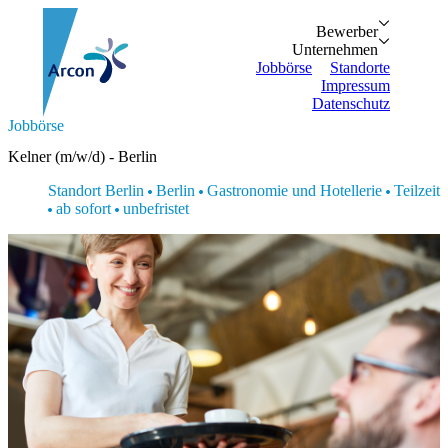
Bewerber
Bewerber
Unternehmen
Vorteile
Unternehmen
Personalanfrage
Initiativbewe
Jobbörse
Standorte
Impressum
Datenschutz
Suche...
Jobbörse
Zurück
Zurück
Bewerber
Unternehmen
Bewerber
Kelner (m/w/d) - Berlin
Bewerber
Unternehmen
Unternehmen
Vorteile
Personalanfrage
Standort Berlin
Berlin
Gastronomie und Hotellerie
Teilzeit
Jobbörse
Initiativbewerbung
ab sofort
unbefristet
Standorte
Impressum
Datenschutz