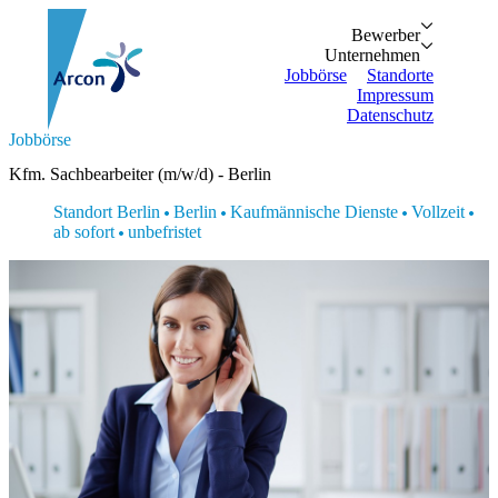
Bewerber
Bewerber
Unternehmen
Vorteile
Unternehmen
Personalanfrage
Initiativbewe
Jobbörse
Standorte
Impressum
Datenschutz
Suche...
Jobbörse
Zurück
Zurück
Bewerber
Unternehmen
Bewerber
Kfm. Sachbearbeiter (m/w/d) - Berlin
Bewerber
Unternehmen
Unternehmen
Vorteile
Personalanfrage
Standort Berlin
Berlin
Kaufmännische Dienste
Vollzeit
Jobbörse
Initiativbewerbung
ab sofort
unbefristet
Standorte
Impressum
Datenschutz