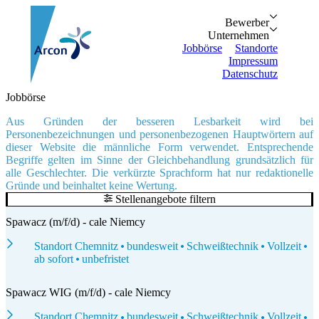
Bewerber
Bewerber
Unternehmen
Vorteile
Unternehmen
Personalanfrage
Initiativbewe
Jobbörse
Standorte
Impressum
Datenschutz
Suche...
Zurück
Zurück
Jobbörse
Bewerber
Unternehmen
Bewerber
Bewerber
Unternehmen
Aus Gründen der besseren Lesbarkeit wird bei
Unternehmen
Vorteile
Personalanfrage
Personenbezeichnungen und personenbezogenen Hauptwörtern auf
Jobbörse
Initiativbewerbung
dieser Website die männliche Form verwendet. Entsprechende
Standorte
Begriffe gelten im Sinne der Gleichbehandlung grundsätzlich für
Impressum
alle Geschlechter. Die verkürzte Sprachform hat nur redaktionelle
Datenschutz
Gründe und beinhaltet keine Wertung.
Stellenangebote filtern
Spawacz (m/f/d) - cale Niemcy
Standort Chemnitz
bundesweit
Schweißtechnik
Vollzeit
ab sofort
unbefristet
Spawacz WIG (m/f/d) - cale Niemcy
Standort Chemnitz
bundesweit
Schweißtechnik
Vollzeit