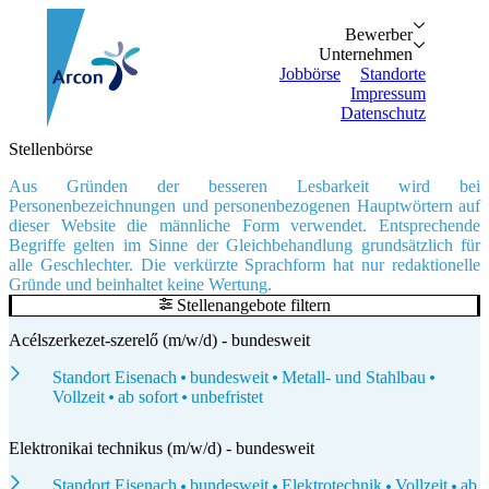
Bewerber
Bewerber
Unternehmen
Vorteile
Unternehmen
Personalanfrage
Initiativbewe
Jobbörse
Standorte
Impressum
Datenschutz
Suche...
Zurück
Zurück
Stellenbörse
Bewerber
Unternehmen
Bewerber
Bewerber
Unternehmen
Aus Gründen der besseren Lesbarkeit wird bei
Unternehmen
Vorteile
Personalanfrage
Personenbezeichnungen und personenbezogenen Hauptwörtern auf
Jobbörse
Initiativbewerbung
dieser Website die männliche Form verwendet. Entsprechende
Standorte
Begriffe gelten im Sinne der Gleichbehandlung grundsätzlich für
Impressum
alle Geschlechter. Die verkürzte Sprachform hat nur redaktionelle
Datenschutz
Gründe und beinhaltet keine Wertung.
Stellenangebote filtern
Acélszerkezet-szerelő (m/w/d) - bundesweit
Standort Eisenach
bundesweit
Metall- und Stahlbau
Vollzeit
ab sofort
unbefristet
Elektronikai technikus (m/w/d) - bundesweit
Standort Eisenach
bundesweit
Elektrotechnik
Vollzeit
ab