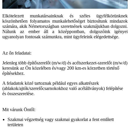
Elkötelezett munkatársainknak és széles ügyfélkörünknek
köszönhetően folyamatos munkalehetőséget biztosítunk mindazok
számára, akik Németországban szeretnének szakmájukban dolgozni.
Nálunk az ember áll a középpontban, dolgozóink igényei
ugyanolyan fontosak számunkra, mint ügyfeleink elégedettsége.
Az őn feladatai:
Jelenleg több építőszerelőt (m/w/d) és acélszerkezet-szerelőt (m/w/d)
keresünk az Ön közelében és/vagy 200 km-es körzetben történő
építésekhez.
A feladatok közé tartoznak például egyes alkatrészek
(ablakok/ajtók/szerelőcsarnokokhoz való acélállványok) felépítése
és összeszerelése.
Mit várunk Öntől:
Szakmai végzettség vagy szakmai gyakorlat a fent említett
területen