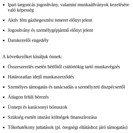
Ipari targoncás jogosítvány, valamint munkaállványok kezelésére
való képesség
Aktív fém gázhegesztési ismeret előnyt jelent
Jogosítvány és személygépjármű előnyt jelent
Darukezelői engedély
A következőket kínáljuk önnek:
Összeszerelés esetén hétfőtől csütörtökig tartó munkavégzés
Határozatlan idejű munkaszerződés
Személyes támogatás és tanácsadás a személyzeti diszpécsertől
Átlagon felüli bérezés
Ünnepi és karácsonyi bónuszok
Szükség esetén utazási költségek finanszírozása
Tőkehatékony juttatások (pl. öregségi ellátáshoz járó támogatás)