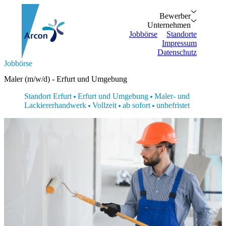
Bewerber
Bewerber
Unternehmen
Vorteile
Unternehmen
Personalanfrage
Initiativbewe
Jobbörse
Standorte
Impressum
Datenschutz
Suche...
Jobbörse
Zurück
Zurück
Bewerber
Unternehmen
Bewerber
Maler (m/w/d) - Erfurt und Umgebung
Bewerber
Unternehmen
Unternehmen
Vorteile
Personalanfrage
Standort Erfurt
Erfurt und Umgebung
Maler- und
Jobbörse
Initiativbewerbung
Lackiererhandwerk
Vollzeit
ab sofort
unbefristet
Standorte
Impressum
Datenschutz