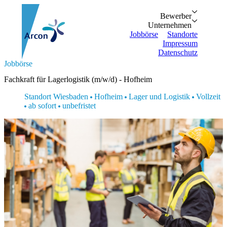
Bewerber
Bewerber
Unternehmen
Vorteile
Unternehmen
Personalanfrage
Initiativbewe
Jobbörse
Standorte
Impressum
Datenschutz
Suche...
Jobbörse
Zurück
Zurück
Bewerber
Unternehmen
Bewerber
Fachkraft für Lagerlogistik (m/w/d) - Hofheim
Bewerber
Unternehmen
Unternehmen
Vorteile
Personalanfrage
Standort Wiesbaden
Hofheim
Lager und Logistik
Vollzeit
Jobbörse
Initiativbewerbung
ab sofort
unbefristet
Standorte
Impressum
Datenschutz