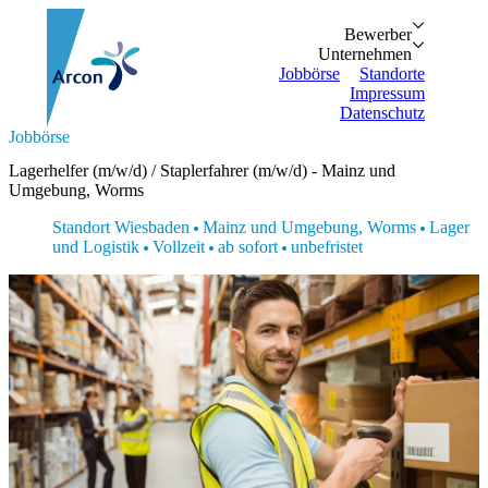
Bewerber
Bewerber
Unternehmen
Vorteile
Unternehmen
Personalanfrage
Initiativbewe
Jobbörse
Standorte
Impressum
Datenschutz
Suche...
Jobbörse
Zurück
Zurück
Bewerber
Unternehmen
Bewerber
Lagerhelfer (m/w/d) / Staplerfahrer (m/w/d) - Mainz und
Bewerber
Unternehmen
Unternehmen
Umgebung, Worms
Vorteile
Personalanfrage
Jobbörse
Initiativbewerbung
Standort Wiesbaden
Mainz und Umgebung, Worms
Lager
Standorte
und Logistik
Vollzeit
ab sofort
unbefristet
Impressum
Datenschutz