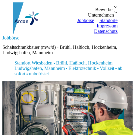
Bewerber
Bewerber
Unternehmen
Vorteile
Unternehmen
Personalanfrage
Initiativbewe
Jobbörse
Standorte
Impressum
Datenschutz
Suche...
Jobbörse
Zurück
Zurück
Bewerber
Unternehmen
Bewerber
Schaltschrankbauer (m/w/d) - Brühl, Haßloch, Hockenheim,
Bewerber
Unternehmen
Unternehmen
Ludwigshafen, Mannheim
Vorteile
Personalanfrage
Jobbörse
Initiativbewerbung
Standort Wiesbaden
Brühl, Haßloch, Hockenheim,
Standorte
Ludwigshafen, Mannheim
Elektrotechnik
Vollzeit
ab
Impressum
sofort
unbefristet
Datenschutz